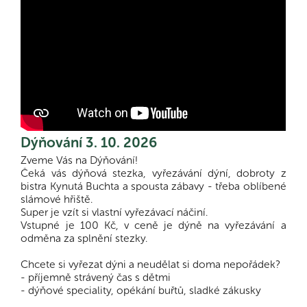
Dýňování 3. 10. 2026
Zveme Vás na Dýňování!
Čeká vás dýňová stezka, vyřezávání dýní, dobroty z
bistra Kynutá Buchta a spousta zábavy - třeba oblíbené
slámové hřiště.
Super je vzít si vlastní vyřezávací náčiní.
Vstupné je 100 Kč, v ceně je dýně na vyřezávání a
odměna za splnění stezky.
Chcete si vyřezat dýni a neudělat si doma nepořádek?
- příjemně strávený čas s dětmi
- dýňové speciality, opékání buřtů, sladké zákusky